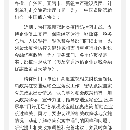
各省、自治区、直辖市、新疆生产建设兵团、计
公开日期
：
2020年02月28日
划单列市交通运输厅（局、委），中国道路运输
主题词
：
企业;财税金融;优惠政策
协会，中国船东协会：
机构分类
：
财务审计司
近期，为打赢新冠肺炎疫情防控阻击战、支
主题分类
：
财务信息
持企业复工复产、保障经济运行，财政部、税务
公文类型
：
部明电或部办公厅明电
总局、人民银行、银保监会等部门陆续出台一系
列聚焦疫情防控关键领域和支持重点行业的财税
金融优惠政策。为方便各部门、各单位贯彻落
实，部梳理形成了《涉及交通运输企业财税金融
优惠政策目录清单》。
请你部门（单位）高度重视相关财税金融优
惠政策在交通运输企业落实工作，密切跟踪国家
有关政策出台情况，认真学习领会政策精神，加
大政策解读、宣传力度，指导交通运输企业“应享
尽享”“用好用足”各项税收金融优惠政策,帮助企业
渡过难关。同时，要密切跟踪相关政策落地实施
情况，动态了解政策实施中遇到的困难和问题，
研究提出相关政策调整和完善建议，并及时向部