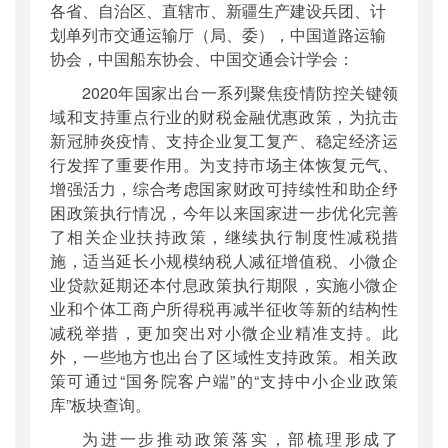
各省、自治区、直辖市、新疆生产建设兵团、计
公开日期
：
2021年04月23日
划单列市交通运输厅（局、委），中国道路运输
主题词
：
交通运输行业;财税金融;优惠政策
协会，中国船东协会、中国交通会计学会：
机构分类
：
财务审计司
2020年国家出台一系列聚焦疫情防控关键领
主题分类
：
财务信息
域和支持重点行业的财税金融优惠政策，为抗击
公文类型
：
部明电或部办公厅明电
新冠肺炎疫情、支持企业复工复产、稳定经济运
行发挥了重要作用。为支持市场主体恢复元气、
增强活力，综合考虑国家财政可持续性和助企纾
困政策执行情况，今年以来国家进一步优化完善
了相关企业扶持政策，继续执行制度性减税措
施，适当延长小规模纳税人减征增值税、小微企
业贷款延期还本付息政策执行期限，实施小微企
业和个体工商户所得税再减半征收等新的结构性
减税举措，更加突出对小微企业精准支持。此
外，一些地方也出台了区域性支持政策。相关政
策可通过“国务院客户端”的“支持中小企业政策
库”板块查询。
为进一步推动政策落实，部梳理形成了