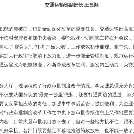
交通运输部副部长 王昌顺
能的突破口，也是全面深化改革的重要任务。交通运输部高度
于临时安排要参加中央会议，委托我和小明同志主持召开会议，
动了‘硬骨头’，打响了‘当头炮’，工作成效初步显现。党中央
实加大行政审批取消下放力度，进一步健全管理制度，规范运行
通运输政府职能转变，不断释放改革红利、激发内生动力，为交
务大厅，现场考察了行政审批制度改革情况。李
克强
总理充分肯
不仅要从国务院的“最先一公里”做起，还要打通周边的通道，坚决
要切实承担应该的责任，加强事中事后监管，提供便利，为企业
对行政审批制度改革工作在中央下放审批专报信息上又作出重要
内容，目前大量审批项目放下去了，但对一些地方接不住、跟不
抓好承接。各部门既要坚定不移地推进简政放权，也不能一放了