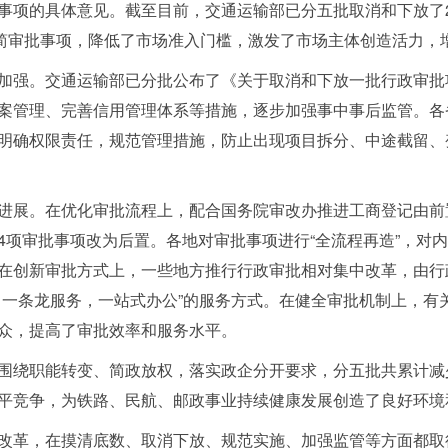
事项的具体意见。截至目前，交通运输部已分五批取消和下放了
精简审批事项，降低了市场准入门槛，激发了市场主体创造活力，
强。交通运输部已分批公布了《关于取消和下放一批行政审批
案管理、完善信用管理体系等措施，逐步加强事中事后监管。各
明确权限责任，规范管理措施，防止出现项目拆分、中途截留、
展。在优化审批流程上，配合国务院审改办推进工商登记由前
4项审批事项改为后置。各地对审批事项进行“全流程再造”，对
在创新审批方式上，一些地方推行行政审批相对集中改革，由行
，一条龙服务，一站式办公”的服务方式。在健全审批机制上，有
众，提高了审批效率和服务水平。
绕职能转变、简政放权，落实政企分开要求，分五批共累计减少
平竞争，为铁路、民航、邮政事业持续健康发展创造了良好环境
革，在摸清底数、取消下放、规范实施、加强监管等方面都取