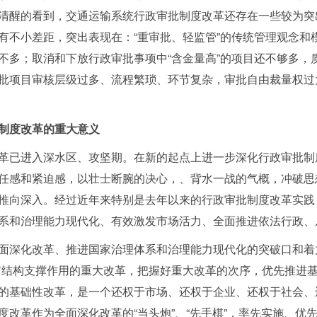
清醒的看到，交通运输系统行政审批制度改革还存在一些较为突
有不小差距，突出表现在：“重审批、轻监管”的传统管理观念和
不多；取消和下放行政审批事项中“含金量高”的项目还不够多，
批项目审核层级过多、流程繁琐、环节复杂，审批自由裁量权过
制度改革的重大意义
已进入深水区、攻坚期。在新的起点上进一步深化行政审批制
任感和紧迫感，以壮士断腕的决心，、背水一战的气概，冲破思
推向深入。经过近年来特别是去年以来的行政审批制度改革实践
系和治理能力现代化、有效激发市场活力、全面推进依法行政、
深化改革、推进国家治理体系和治理能力现代化的突破口和着
有结构支撑作用的重大改革，把握好重大改革的次序，优先推进基
的基础性改革，是一个还权于市场、还权于企业、还权于社会、
度改革作为全面深化改革的“当头炮”、“先手棋”，率先实施、优