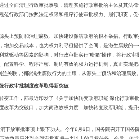
通过全面清理行政审批事项，清理实施行政审批的主体及其法律
规范行政部门按照法定权限和程序行使审批权力、履行职责，促
头上预防和治理腐败、加快建设廉洁政府的根本举措。行政审
，增加交易成本，也为权力利寻租提供了空间，是滋生腐败的一
利益驱动等因素的影响，对行政审批实行“暗箱”操作，将行政审
、配置科学、程序严密、制约有效的权力运行机制，真正实现把
断利益关联，消除滋生腐败行为的土壤，从源头上预防和治理腐败
行政审批制度改革取得新突破
变工作，部最近印发了《关于加快转变政府职能 深化行政审批
度改革为突破口，加大简政放权力度，加快转变政府职能，提升
取消下放审批事项上狠下功夫。今年6月6日，国务院召开了国务
和下放数量应达到全部审批事项一半以上的目标任务。会后，传