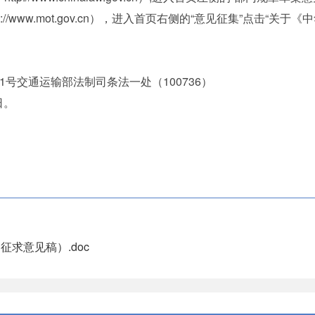
/www.mot.gov.cn），进入首页右侧的“意见征集”点击“
。
交通运输部法制司条法一处（100736）
日。
求意见稿）.doc