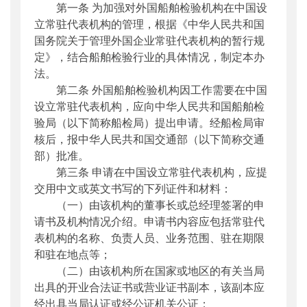
第一条 为加强对外国船舶检验机构在中国设
公开日期
：
2015年01月19日
立常驻代表机构的管理，根据《中华人民共和国
主题词
：
船舶;检验机构;常驻代表机构;管理办
国务院关于管理外国企业常驻代表机构的暂行规
法
定》，结合船舶检验行业的具体情况，制定本办
机构分类
：
法制司
法。
主题分类
：
部颁规章
第二条 外国船舶检验机构因工作需要在中国
公文类型
：
其他
设立常驻代表机构，应向中华人民共和国船舶检
验局（以下简称船检局）提出申请。经船检局审
核后，报中华人民共和国交通部（以下简称交通
部）批准。
第三条 申请在中国设立常驻代表机构，应提
交用中文或英文书写的下列证件和材料：
（一）由该机构的董事长或总经理签署的申
请书及机构情况介绍。申请书内容应包括常驻代
表机构的名称、负责人员、业务范围、驻在期限
和驻在地点等；
（二）由该机构所在国家或地区的有关当局
出具的开业合法证书或营业证书副本，该副本应
经出具当局认证或经公证机关公证；