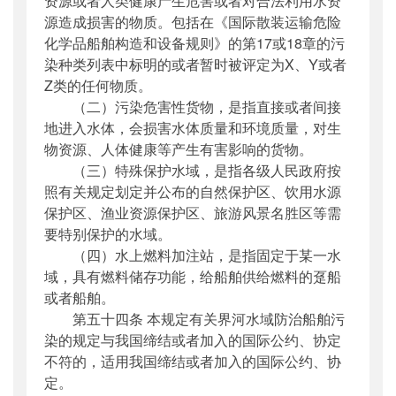
资源或者人类健康产生危害或者对合法利用水资
源造成损害的物质。包括在《国际散装运输危险
化学品船舶构造和设备规则》的第17或18章的污
染种类列表中标明的或者暂时被评定为X、Y或者
Z类的任何物质。
（二）污染危害性货物，是指直接或者间接
地进入水体，会损害水体质量和环境质量，对生
物资源、人体健康等产生有害影响的货物。
（三）特殊保护水域，是指各级人民政府按
照有关规定划定并公布的自然保护区、饮用水源
保护区、渔业资源保护区、旅游风景名胜区等需
要特别保护的水域。
（四）水上燃料加注站，是指固定于某一水
域，具有燃料储存功能，给船舶供给燃料的趸船
或者船舶。
第五十四条 本规定有关界河水域防治船舶污
染的规定与我国缔结或者加入的国际公约、协定
不符的，适用我国缔结或者加入的国际公约、协
定。