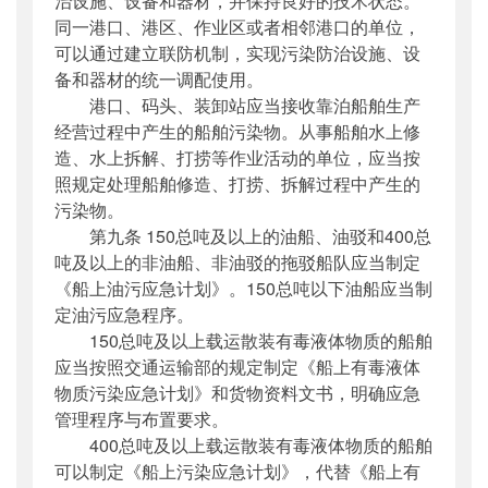
治设施、设备和器材，并保持良好的技术状态。
同一港口、港区、作业区或者相邻港口的单位，
可以通过建立联防机制，实现污染防治设施、设
备和器材的统一调配使用。
港口、码头、装卸站应当接收靠泊船舶生产
经营过程中产生的船舶污染物。从事船舶水上修
造、水上拆解、打捞等作业活动的单位，应当按
照规定处理船舶修造、打捞、拆解过程中产生的
污染物。
第九条 150总吨及以上的油船、油驳和400总
吨及以上的非油船、非油驳的拖驳船队应当制定
《船上油污应急计划》。150总吨以下油船应当制
定油污应急程序。
150总吨及以上载运散装有毒液体物质的船舶
应当按照交通运输部的规定制定《船上有毒液体
物质污染应急计划》和货物资料文书，明确应急
管理程序与布置要求。
400总吨及以上载运散装有毒液体物质的船舶
可以制定《船上污染应急计划》，代替《船上有