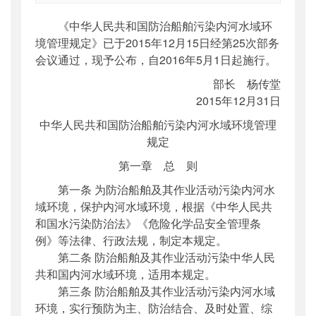
索引号
：
000019713O03/2016-00106
《中华人民共和国防治船舶污染内河水域环
公开日期
：
2016年01月21日
境管理规定》已于2015年12月15日经第25次部务
主题词
：
防治;船舶;污染;内河水域;环境;管理
会议通过，现予公布，自2016年5月1日起施行。
规定
部长 杨传堂
机构分类
：
法制司
2015年12月31日
主题分类
：
部颁规章
公文类型
：
其他
中华人民共和国防治船舶污染内河水域环境管理
规定
第一章 总 则
第一条 为防治船舶及其作业活动污染内河水
域环境，保护内河水域环境，根据《中华人民共
和国水污染防治法》《危险化学品安全管理条
例》等法律、行政法规，制定本规定。
第二条 防治船舶及其作业活动污染中华人民
共和国内河水域环境，适用本规定。
第三条 防治船舶及其作业活动污染内河水域
环境，实行预防为主、防治结合、及时处置、综