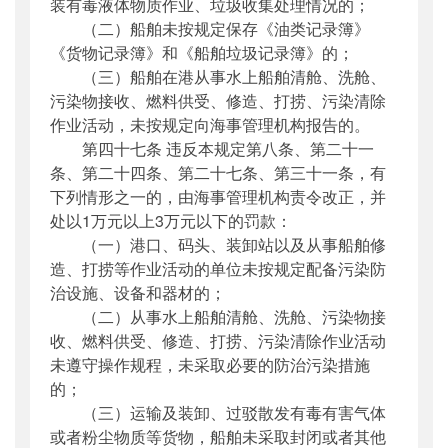
装有毒液体物质作业、垃圾收集处理情况的；
（二）船舶未按规定保存《油类记录簿》
《货物记录簿》和《船舶垃圾记录簿》的；
（三）船舶在港从事水上船舶清舱、洗舱、
污染物接收、燃料供受、修造、打捞、污染清除
作业活动，未按规定向海事管理机构报告的。
第四十七条 违反本规定第八条、第二十一
条、第二十四条、第二十七条、第三十一条，有
下列情形之一的，由海事管理机构责令改正，并
处以1万元以上3万元以下的罚款：
（一）港口、码头、装卸站以及从事船舶修
造、打捞等作业活动的单位未按规定配备污染防
治设施、设备和器材的；
（二）从事水上船舶清舱、洗舱、污染物接
收、燃料供受、修造、打捞、污染清除作业活动
未遵守操作规程，未采取必要的防治污染措施
的；
（三）运输及装卸、过驳散发有毒有害气体
或者粉尘物质等货物，船舶未采取封闭或者其他