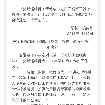
索引号
：
000019713O03/2016-00143
《交通运输部关于修改〈港口工程竣工验收
公开日期
：
2016年05月03日
办法〉的决定》已于2016年4月14日经第8次部务
主题词
：
修改;港口工程;竣工;验收;办法;决定
会议通过，现予公布。
机构分类
：
法制司
部长 杨传堂
主题分类
：
部颁规章
2016年4月19日
公文类型
：
其他
交通运输部关于修改《港口工程竣工验收办法》
的决定
交通运输部决定对《港口工程竣工验收办
法》（交通运输部令2014年第12号）作如下修
改：
一、将第二条第二款修改为：“本办法所称港
口工程竣工验收，是指港口工程完工后、正式投
入使用前，对港口工程质量、执行国家和行业强
制性标准情况、投资使用情况等事项的全面检查
验收，以及对港口工程建设、设计、施工、监理
等工作的综合评价。”