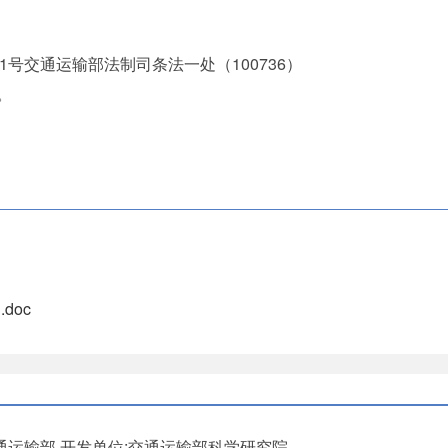
交通运输部法制司条法一处（100736）
。
doc
通运输部
开发单位:交通运输部科学研究院