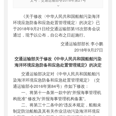
文号
：
交通运输部令2018年第21号
索引号
：
000019713O03/2018-01917
《关于修改〈中华人民共和国船舶污染海洋
公开日期
：
2018年10月15日
环境应急防备和应急处置管理规定〉的决定》已
主题词
：
船舶;海洋环境;应急防备;应急处置
于2018年9月21日经交通运输部第15次部务会议
机构分类
：
法制司
通过，现予以公布，自公布之日起施行。
主题分类
：
部颁规章
交通运输部部长 李小鹏
公文类型
：
部令
2018年9月27日
交通运输部关于修改《中华人民共和国船舶污染
海洋环境应急防备和应急处置管理规定》的决定
交通运输部决定对《中华人民共和国船舶污
染海洋环境应急防备和应急处置管理规定》（交
通运输部令2016年第84号）作如下修改：
一、将第十一条第一款中的“并报海事管理机
构批准” 修改为“并报海事管理机构备案”。
二、将第三十二条中的“违反本规定，船舶未
制定防治船舶及其有关作业活动污染海洋环境应