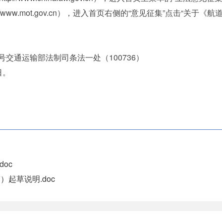
/www.mot.gov.cn），进入首页右侧的“意见征集”点击“关
交通运输部法制司条法一处（100736）
日。
oc
起草说明.doc