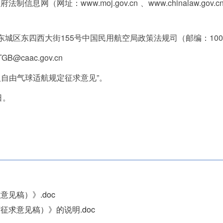
信息网（网址：www.moj.gov.cn 、www.chinalaw.g
东城区东四西大街155号中国民用航空局政策法规司（邮编：1007
caac.gov.cn
人自由气球适航规定征求意见”。
日。
见稿）》.doc
求意见稿）》的说明.doc