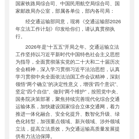
国家铁路局综合司、中国民用航空局综合司、国
公开日期
：
2026年05月28日
家邮政局办公室，部属各单位，部内各司局：
主题词
：
2026年;立法工作计划
经交通运输部同意，现将《交通运输部2026
机构分类
：
法制司
年立法工作计划》印发给你们，请认真贯彻执
主题分类
：
其他
行。
公文类型
：
部办公厅函
2026年是“十五五”开局之年。交通运输立法
工作坚持以习近平新时代中国特色社会主义思想
为指导，全面贯彻落实党的二十大和二十届历次
全会精神，深入学习贯彻习近平法治思想，认真
学习贯彻中央全面依法治国工作会议精神，深刻
领悟“两个确立”的决定性意义，增强“四个意识”、
坚定“四个自信”、做到“两个维护”，按照党中央、
国务院决策部署，聚焦持续完善现代化综合交通
运输体系，加快建设国家综合立体交通网，着力
推进一体化融合、安全化提升、数智化升级、绿
色化转型，加强重点领域、新兴领域、涉外领域
立法，提高立法质效，为交通运输高质量发展提
供有力法治保障。