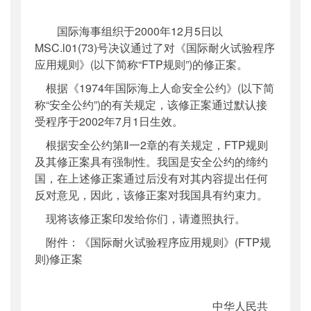
公开日期
：
2002年07月26日
国际海事组织于2000年12月5日以
主题词
：
国际;;规则;;生效;;通知
MSC.l01(73)号决议通过了对《国际耐火试验程序
机构分类
：
国际合作司
应用规则》(以下简称“FTP规则”)的修正案。
主题分类
：
其他
根据《1974年国际海上人命安全公约》(以下简
公文类型
：
部文件
称“安全公约”)的有关规定，该修正案通过默认接
受程序于2002年7月1日生效。
根据安全公约第Ⅱ一2章的有关规定，FTP规则
及其修正案具有强制性。我国是安全公约的缔约
国，在上述修正案通过后没有对其内容提出任何
反对意见，因此，该修正案对我国具有约束力。
现将该修正案印发给你们，请遵照执行。
附件：《国际耐火试验程序应用规则》(FTP规
则)修正案
中华人民共