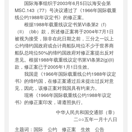
国际海事组织于2003年6月5日以海安会第
公开日期
：
2005年01月18日
MSC.143（77）号决议通过了《1966年国际载重
主题词
：
国际 公约 修正案 生效 公告
线公约1988年议定书》的修正案。
机构分类
：
国际合作司
根据1988年载重线议定书第VI条第2（f）
主题分类
：
其他
（ii）（bb）款，所述修正案将于2004年7月1日
公文类型
：
其他
被视为接受，除非在此日期之前，三分之一以上
公约缔约国政府或合计商船队吨位不少于世界商
船队总吨位50%的缔约国政府对修正案提出反对
意见。根据1988年载重线议定书第VI条第2(g)(ii)
款，修正案已于2005年1月1日生效。
我国是《1966年国际载重线公约1988年议定
书》的缔约国，在修正案通过后未提出过反对意
见，因此，该修正案对我国具有约束力。
现将《1966年国际载重线公约1988年议定
书》的修正案印发，请遵照执行。
中华人民共和国交通部（章）
二○○五年一月十八日
主题词：国际 公约 修正案 生效 公告