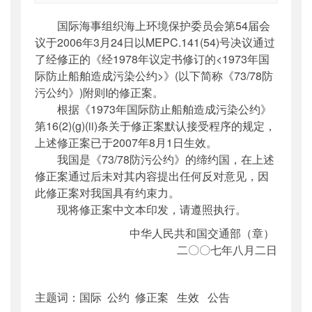
索引号
：
000019713O12/2007-00185
国际海事组织海上环境保护委员会第54届会
公开日期
：
2007年08月02日
议于2006年3月24日以MEPC.141(54)号决议通过
主题词
：
国际;;公约;;修正案;;;生效;;;公告
了经修正的《经1978年议定书修订的<1973年国
机构分类
：
国际合作司
际防止船舶造成污染公约>》(以下简称《73/78防
主题分类
：
其他
污公约》)附则I的修正案。
公文类型
：
其他
根据《1973年国际防止船舶造成污染公约》
第16(2)(g)(ii)条关于修正案默认接受程序的规定，
上述修正案已于2007年8月1日生效。
我国是《73/78防污公约》的缔约国，在上述
修正案通过后未对其内容提出任何反对意见，因
此修正案对我国具有约束力。
现将修正案中文本印发，请遵照执行。
中华人民共和国交通部（章）
二〇〇七年八月二日
主题词：国际 公约 修正案 生效 公告