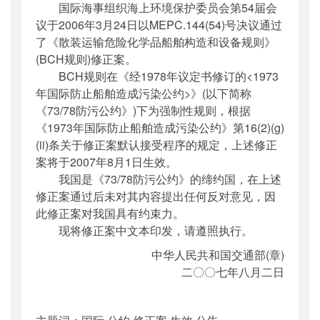
国际海事组织海上环境保护委员会第54届会
公开日期
：
2007年08月02日
议于2006年3月24日以MEPC.144(54)号决议通过
主题词
：
国际;公约;修正案;生效;公告
了《散装运输危险化学品船舶构造和设备规则》
机构分类
：
国际合作司
(BCH规则)修正案。
主题分类
：
其他
BCH规则在《经1978年议定书修订的<1973
公文类型
：
其他
年国际防止船舶造成污染公约>》(以下简称
《73/78防污公约》)下为强制性规则，根据
《1973年国际防止船舶造成污染公约》第16(2)(g)
(ii)条关于修正案默认接受程序的规定，上述修正
案将于2007年8月1日生效。
我国是《73/78防污公约》的缔约国，在上述
修正案通过后未对其内容提出任何反对意见，因
此修正案对我国具有约束力。
现将修正案中文本印发，请遵照执行。
中华人民共和国交通部(章)
二〇〇七年八月二日