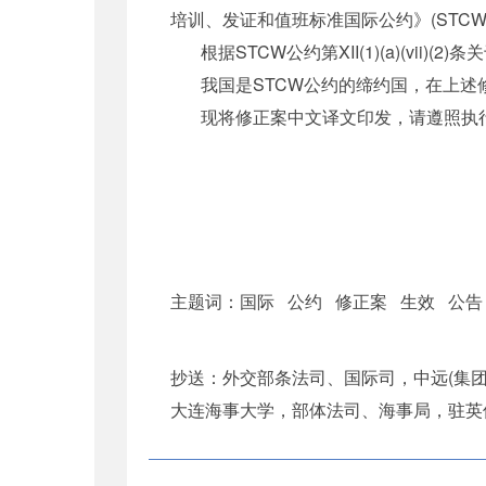
培训、发证和值班标准国际公约》(STCW
根据STCW公约第XII(1)(a)(vii
我国是STCW公约的缔约国，在上述
现将修正案中文译文印发，请遵照执
中华人民共和
二〇〇七年十
主题词：国际 公约 修正案 生效 公告
抄送：外交部条法司、国际司，中远(集团
大连海事大学，部体法司、海事局，驻英