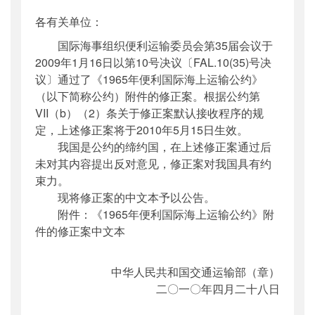
公开日期
：
2010年04月28日
各有关单位：
主题词
：
国际;;公约;;修正案;;生效;;公告
国际海事组织便利运输委员会第35届会议于
机构分类
：
国际合作司
2009年1月16日以第10号决议〔FAL.10(35)号决
主题分类
：
其他
议〕通过了《1965年便利国际海上运输公约》
公文类型
：
其他
（以下简称公约）附件的修正案。根据公约第
VII（b）（2）条关于修正案默认接收程序的规
定，上述修正案将于2010年5月15日生效。
我国是公约的缔约国，在上述修正案通过后
未对其内容提出反对意见，修正案对我国具有约
束力。
现将修正案的中文本予以公告。
附件：《1965年便利国际海上运输公约》附
件的修正案中文本
中华人民共和国交通运输部（章）
二〇一〇年四月二十八日