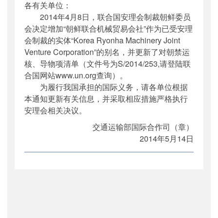
各有关单位：
公开日期
：
2014年05月15日
2014年4月8日，联合国安理会制裁朝鲜委员
主题词
：
安理会;制裁;朝鲜;清单;更新
会决定增加“朝鲜联合机械贸易会社”作为已受安理
机构分类
：
国际合作司
会制裁的实体“Korea Ryonha Machinery Joint
主题分类
：
其他
Venture Corporation”的别名，并更新了对朝禁运
公文类型
：
部函
核、导物项清单（文件号为S/2014/253,请登陆联
合国网站www.un.org查询）。
为履行我国承担的国际义务，请各单位根据
本通知更新有关信息，并采取相应措施严格执行
安理会相关决议。
交通运输部国际合作司（章）
2014年5月14日