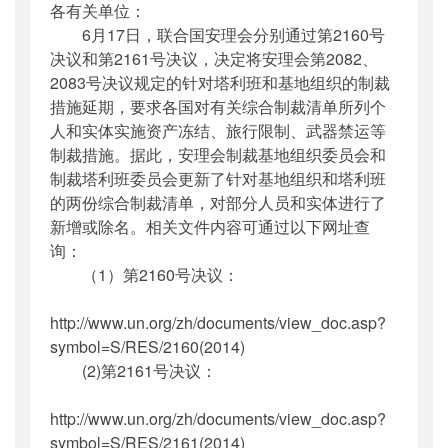
各有关单位：
公开日期
：
2014年07月03日
6月17日，联合国安理会分别通过第2160号
主题词
：
联合国安理会;;制裁;基地组织;塔利班
决议和第2161号决议，决定将安理会第2082、
机构分类
：
国际合作司
2083号决议规定的针对塔利班和基地组织的制裁
主题分类
：
其他
措施延期，要求各国对有关综合制裁清单所列个
公文类型
：
部函
人和实体实施资产冻结、旅行限制、武器禁运等
制裁措施。据此，安理会制裁基地组织委员会和
制裁塔利班委员会更新了针对基地组织和塔利班
的两份综合制裁清单，对部分人员和实体进行了
新增或除名。相关文件内容可通过以下网址查
询：
（1）第2160号决议：
http://www.un.org/zh/documents/view_doc.asp?
symbol=S/RES/2160(2014)
(2)第2161号决议：
http://www.un.org/zh/documents/view_doc.asp?
symbol=S/RES/2161(2014)