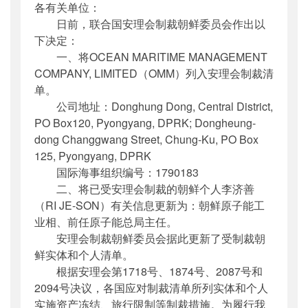
各有关单位：
公开日期
：
2014年08月13日
日前，联合国安理会制裁朝鲜委员会作出以
主题词
：
安理会;制裁;朝鲜;清单
下决定：
机构分类
：
国际合作司
一、将OCEAN MARITIME MANAGEMENT
主题分类
：
其他
COMPANY, LIMITED（OMM）列入安理会制裁清
公文类型
：
部函
单。
公司地址：Donghung Dong, Central District,
PO Box120, Pyongyang, DPRK; Dongheung-
dong Changgwang Street, Chung-Ku, PO Box
125, Pyongyang, DPRK
国际海事组织编号：1790183
二、将已受安理会制裁的朝鲜个人李济善
（RI JE-SON）有关信息更新为：朝鲜原子能工
业相、前任原子能总局主任。
安理会制裁朝鲜委员会据此更新了受制裁朝
鲜实体和个人清单。
根据安理会第1718号、1874号、2087号和
2094号决议，各国应对制裁清单所列实体和个人
实施资产冻结、旅行限制等制裁措施。为履行我