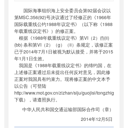
索引号
：
000019713O12/2014-00331
国际海事组织海上安全委员会第92届会议以
公开日期
：
2014年12月12日
第MSC.356(92)号决议通过了经修正的《1966年
主题词
：
国际海事组织;公约;修正案;公告
国际载重线公约1988年议定书》（以下称《1988
机构分类
：
国际合作司
年载重线议定书》）的修正案。
主题分类
：
其他
根据《1988年载重线议定书》第VI（2）(f)(ii)
公文类型
：
其他
(bb) 条和第VI（2）（g）（ii）条规定，该修正案
已于2014年7月1日被视为默认接受，并将于2015
年1月1日生效。
我国是《1988年载重线议定书》的缔约国，在
上述修正案通过后未提出任何反对意见，因此修
正案对我国具有约束力。现将修正案的中文本予
以公告（可登陆
http://www.mot.gov.cn/zizhan/siju/guojisi/tongzhigongga
下载），请遵照执行。
中华人民共和国交通运输部国际合作司（章）
2014年12月5日