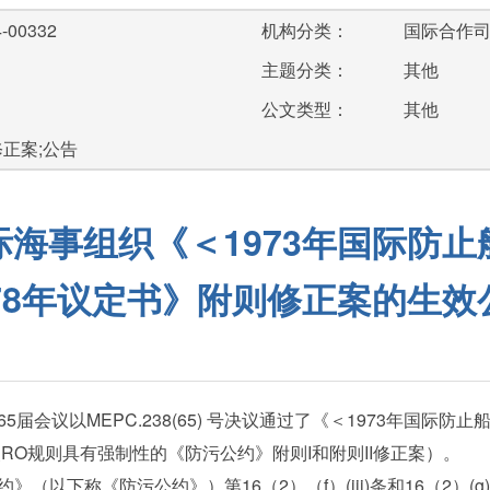
-00332
机构分类：
国际合作
主题分类：
其他
公文类型：
其他
修正案;公告
海事组织《＜1973年国际防
978年议定书》附则修正案的生效
议以MEPC.238(65) 号决议通过了《＜1973年国际防止
RO规则具有强制性的《防污公约》附则I和附则II修正案）。
以下称《防污公约》）第16（2）（f）(iii)条和16（2）(g)(