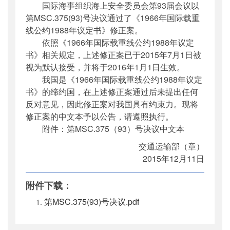
国际海事组织海上安全委员会第93届会议以
公开日期
：
2015年12月23日
第MSC.375(93)号决议通过了《1966年国际载重
主题词
：
国际海事组织;公约;修正案;公告
线公约1988年议定书》修正案。
机构分类
：
国际合作司
依照《1966年国际载重线公约1988年议定
主题分类
：
其他
书》相关规定，上述修正案已于2015年7月1日被
公文类型
：
其他
视为默认接受，并将于2016年1月1日生效。
我国是《1966年国际载重线公约1988年议定
书》的缔约国，在上述修正案通过后未提出任何
反对意见，因此修正案对我国具有约束力。现将
修正案的中文本予以公告，请遵照执行。
附件：第MSC.375（93）号决议中文本
交通运输部（章）
2015年12月11日
附件下载：
第MSC.375(93)号决议.pdf