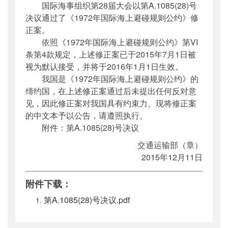
国际海事组织第28届大会以第A.1085(28)号
公开日期
：
2015年12月23日
决议通过了《1972年国际海上避碰规则公约》修
主题词
：
国际海事组织;公约;修正案;公告
正案。
机构分类
：
国际合作司
依照《1972年国际海上避碰规则公约》第VI
主题分类
：
其他
条第4款规定，上述修正案已于2015年7月1日被
公文类型
：
其他
视为默认接受，并将于2016年1月1日生效。
我国是《1972年国际海上避碰规则公约》的
缔约国，在上述修正案通过后未提出任何反对意
见，因此修正案对我国具有约束力。现将修正案
的中文本予以公告，请遵照执行。
附件：第A.1085(28)号决议
交通运输部（章）
2015年12月11日
附件下载：
第A.1085(28)号决议.pdf