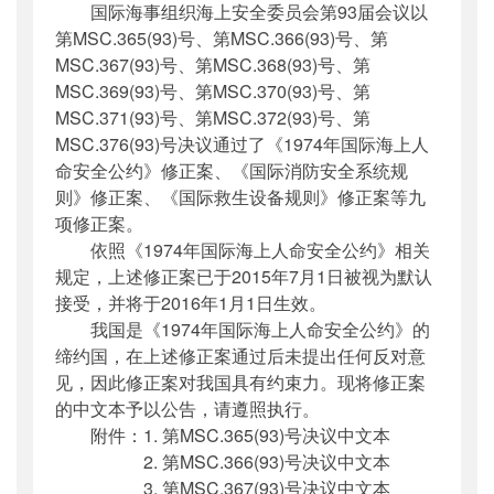
国际海事组织海上安全委员会第93届会议以
公开日期
：
2015年12月23日
第MSC.365(93)号、第MSC.366(93)号、第
主题词
：
国际海事组织;公约;修正案;公告
MSC.367(93)号、第MSC.368(93)号、第
机构分类
：
国际合作司
MSC.369(93)号、第MSC.370(93)号、第
主题分类
：
其他
MSC.371(93)号、第MSC.372(93)号、第
公文类型
：
其他
MSC.376(93)号决议通过了《1974年国际海上人
命安全公约》修正案、《国际消防安全系统规
则》修正案、《国际救生设备规则》修正案等九
项修正案。
依照《1974年国际海上人命安全公约》相关
规定，上述修正案已于2015年7月1日被视为默认
接受，并将于2016年1月1日生效。
我国是《1974年国际海上人命安全公约》的
缔约国，在上述修正案通过后未提出任何反对意
见，因此修正案对我国具有约束力。现将修正案
的中文本予以公告，请遵照执行。
附件：1. 第MSC.365(93)号决议中文本
2. 第MSC.366(93)号决议中文本
3. 第MSC.367(93)号决议中文本