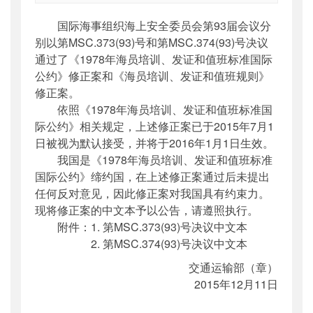
索引号
：
000019713O12/2015-00439
国际海事组织海上安全委员会第93届会议分
公开日期
：
2015年12月23日
别以第MSC.373(93)号和第MSC.374(93)号决议
主题词
：
国际海事组织;公约;修正案;公告
通过了《1978年海员培训、发证和值班标准国际
机构分类
：
国际合作司
公约》修正案和《海员培训、发证和值班规则》
主题分类
：
其他
修正案。
公文类型
：
其他
依照《1978年海员培训、发证和值班标准国
际公约》相关规定，上述修正案已于2015年7月1
日被视为默认接受，并将于2016年1月1日生效。
我国是《1978年海员培训、发证和值班标准
国际公约》缔约国，在上述修正案通过后未提出
任何反对意见，因此修正案对我国具有约束力。
现将修正案的中文本予以公告，请遵照执行。
附件：1. 第MSC.373(93)号决议中文本
2. 第MSC.374(93)号决议中文本
交通运输部（章）
2015年12月11日