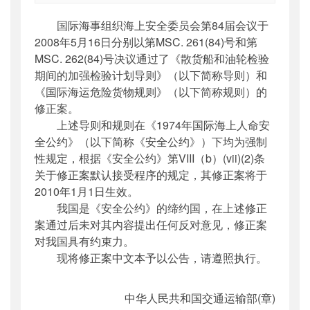
索引号
：
000019713O11/2010-00475
国际海事组织海上安全委员会第84届会议于
公开日期
：
2010年01月12日
2008年5月16日分别以第MSC. 261(84)号和第
主题词
：
国际;公约;修正案;生效;散货船;邮轮;
MSC. 262(84)号决议通过了《散货船和油轮检验
危...
期间的加强检验计划导则》（以下简称导则）和
机构分类
：
国际合作司
《国际海运危险货物规则》（以下简称规则）的
主题分类
：
其他
修正案。
公文类型
：
其他
上述导则和规则在《1974年国际海上人命安
全公约》（以下简称《安全公约》）下均为强制
性规定，根据《安全公约》第VIII（b）(vii)(2)条
关于修正案默认接受程序的规定，其修正案将于
2010年1月1日生效。
我国是《安全公约》的缔约国，在上述修正
案通过后未对其内容提出任何反对意见，修正案
对我国具有约束力。
现将修正案中文本予以公告，请遵照执行。
中华人民共和国交通运输部(章)