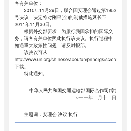
各有关单位：
公开日期
：
2011年02月25日
2010年11月29日，联合国安理会通过第1952
主题词
：
安理会;决议;执行;刚果(金);
号决议，决定将对刚果(金)的制裁措施延长至
机构分类
：
国际合作司
2011年11月30日。
主题分类
：
其他
根据外交部要求，为履行我国承担的国际义
公文类型
：
部函
务，请各有关单位照此执行该决议。执行过程中
如遇重大政策性问题，请及时报部。
该决议可从
http://www.un.org/chinese/aboutun/prinorgs/sc/sres/201
下载。
特此通知。
中华人民共和国交通运输部国际合作司(章)
二○一一年二月十二日
主题词：安理会 决议 执行