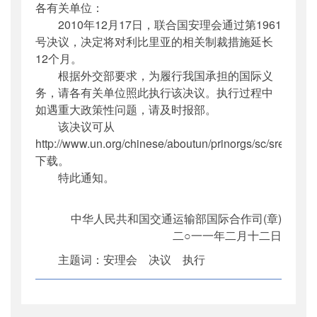
各有关单位：
公开日期
：
2011年02月25日
2010年12月17日，联合国安理会通过第1961
主题词
：
安理会;决议;执行;利比里亚;1961号
号决议，决定将对利比里亚的相关制裁措施延长
机构分类
：
国际合作司
12个月。
主题分类
：
其他
根据外交部要求，为履行我国承担的国际义
公文类型
：
部函
务，请各有关单位照此执行该决议。执行过程中
如遇重大政策性问题，请及时报部。
该决议可从
http://www.un.org/chinese/aboutun/prinorgs/sc/sres/201
下载。
特此通知。
中华人民共和国交通运输部国际合作司(章)
二○一一年二月十二日
主题词：安理会 决议 执行