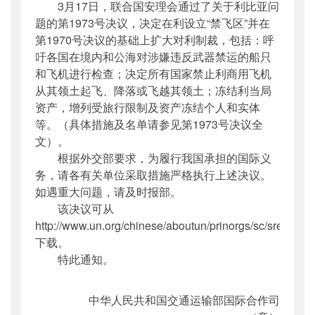
3月17日，联合国安理会通过了关于利比亚问
主题词
：
联合国安理会;制裁;通知;1973号
题的第1973号决议，决定在利设立“禁飞区”并在
机构分类
：
国际合作司
第1970号决议的基础上扩大对利制裁，包括：呼
主题分类
：
其他
吁各国在境内和公海对涉嫌违反武器禁运的船只
公文类型
：
部函
和飞机进行检查；决定所有国家禁止利商用飞机
从其领土起飞、降落或飞越其领土；冻结利当局
资产，增列受旅行限制及资产冻结个人和实体
等。（具体措施及名单请参见第1973号决议全
文）。
根据外交部要求，为履行我国承担的国际义
务，请各有关单位采取措施严格执行上述决议。
如遇重大问题，请及时报部。
该决议可从
http://www.un.org/chinese/aboutun/prinorgs/sc/sres/201
下载。
特此通知。
中华人民共和国交通运输部国际合作司