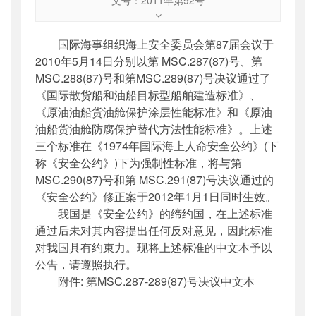
文号
：
2011年第92号
索引号
：
000019713O12/2011-00457
国际海事组织海上安全委员会第87届会议于
公开日期
：
2011年12月14日
2010年5月14日分别以第 MSC.287(87)号、第
主题词
：
国际海事组织;公约;标准;公告;原油油
MSC.288(87)号和第MSC.289(87)号决议通过了
船;...
《国际散货船和油船目标型船舶建造标准》、
机构分类
：
国际合作司
《原油油船货油舱保护涂层性能标准》和《原油
主题分类
：
其他
油船货油舱防腐保护替代方法性能标准》。上述
公文类型
：
其他
三个标准在《1974年国际海上人命安全公约》(下
称《安全公约》)下为强制性标准，将与第
MSC.290(87)号和第 MSC.291(87)号决议通过的
《安全公约》修正案于2012年1月1日同时生效。
我国是《安全公约》的缔约国，在上述标准
通过后未对其内容提出任何反对意见，因此标准
对我国具有约束力。现将上述标准的中文本予以
公告，请遵照执行。
附件: 第MSC.287-289(87)号决议中文本