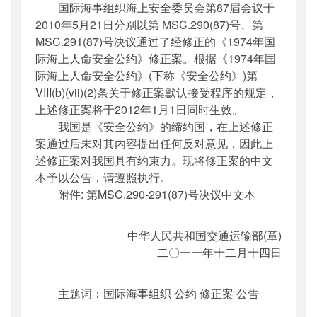
国际海事组织海上安全委员会第87届会议于
公开日期
：
2011年12月16日
2010年5月21日分别以第 MSC.290(87)号、第
主题词
：
国际海事组织;公约;修正案;公告;海上
MSC.291(87)号决议通过了经修正的《1974年国
人...
际海上人命安全公约》修正案。根据《1974年国
机构分类
：
国际合作司
际海上人命安全公约》(下称《安全公约》)第
主题分类
：
其他
VIII(b)(vii)(2)条关于修正案默认接受程序的规定，
公文类型
：
其他
上述修正案将于2012年1月1日同时生效。
我国是《安全公约》的缔约国，在上述修正
案通过后未对其内容提出任何反对意见，因此上
述修正案对我国具有约束力。现将修正案的中文
本予以公告，请遵照执行。
附件: 第MSC.290-291(87)号决议中文本
中华人民共和国交通运输部(章)
二〇一一年十二月十四日
主题词：国际海事组织 公约 修正案 公告