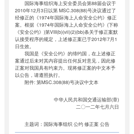
国际海事组织海上安全委员会第88届会议于
公开日期
：
2012年07月11日
2010年12月3日以第 MSC.308(88)号决议通过了
主题词
：
国际海上组织;公约;修正案;公告;海上
经修正的《1974年国际海上人命安全公约》修正
人...
案。根据《1974年国际海上人命安全公约》(下称
机构分类
：
国际合作司
《安全公约》)第VIII(b)(vii)(2)(bb)条关于修正案默
主题分类
：
其他
认接受程序的规定，上述修正案已于2012年7月1
公文类型
：
其他
日生效。
我国是《安全公约》的缔约国，在上述修正
案通过后未对其内容提出任何反对意见，因此修
正案对我国具有约束力。现将修正案的中文本予
以公告，请遵照执行。
附件: 第MSC.308(88)号决议中文本
中华人民共和国交通运输部(章)
二〇一二年七月六日
主题词：国际海事组织 公约 修正案 公告