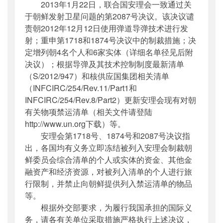
2013年1月22日，联合国安理会一致通过关
主题词
：
联合国安理会;决议;执行;通知;2087
于朝鲜发射卫星问题的第2087号决议。该决议谴
号;卫星
责朝2012年12月12日使用弹道导弹技术进行发
机构分类
：
国际合作司
射；重申第1718和1874号决议中的制裁措施；决
主题分类
：
其他
定增列朝4名个人和6家实体（详细名单径见后附
公文类型
：
部函
决议）；根据导弹及其技术控制制度最新清单
（S/2012/947）和核供应国集团相关清单
（INFCIRC/254/Rev.11/Part1和
INFCIRC/254/Rev.8/Part2）更新安理会现有对朝
有关物项禁运清单（相关文件请登陆
http://www.un.org下载）等。
安理会第1718号、1874号和2087号决议指
出，各国均有义务立即冻结被列入安理会制裁朝
鲜委员会综合清单的个人或实体的资金、其他金
融资产和经济资源，对被列入清单的个人进行旅
行限制，并禁止向朝鲜提供列入禁运清单的物品
等。
根据外交部要求，为履行我国承担的国际义
务，请各有关单位采取措施严格执行上述决议，