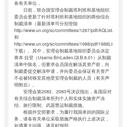
各有关单位，
公开日期
：
2013年03月21日
日前，联合国安理会制裁塔利班和基地组织
主题词
：
联合国安理会;决议;执行;通知;塔利
委员会更新了针对塔利班和基地组织的两份综合
班;基...
制裁清单（最新清单可分别登陆
机构分类
：
国际合作司
http://www.un.org/sc/committees/1267/pdf/AQList.pdf
主题分类
：
其他
和
公文类型
：
其他
http://www.un.org/sc/committees/1988/pdf/1988List.pdf
下载）。其中，安理会制裁基地组织委员会决定
将本·拉登（Usama BinLaden,QI.B.8.01）从制裁
清单中除名，但要求会员国在解冻其资产前，向
制裁委提交解冻申请，并向委员会保证有关资产
不会被转移至其他受安理会制裁的人员（有关声
明附后）。
安理会第2082、2083号决议指出，各国应对
有关综合制裁清单所列个人和实体实施资产冻
结、旅行限制、武器禁运制裁措施。
根据外交部要求，为履行我国承担的国际义
务，请各有关单位采取措施严格执行上述决议，
如遇重大问题，请及时报部。