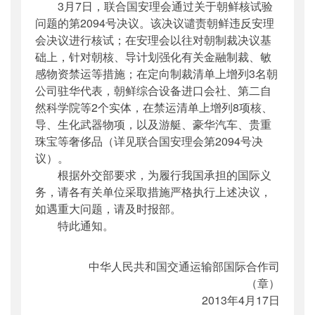
3月7日，联合国安理会通过关于朝鲜核试验
主题词
：
联合国安理会;决议;执行;通知;2094
问题的第2094号决议。该决议谴责朝鲜违反安理
号
会决议进行核试；在安理会以往对朝制裁决议基
机构分类
：
国际合作司
础上，针对朝核、导计划强化有关金融制裁、敏
主题分类
：
其他
感物资禁运等措施；在定向制裁清单上增列3名朝
公文类型
：
部函
公司驻华代表，朝鲜综合设备进口会社、第二自
然科学院等2个实体，在禁运清单上增列8项核、
导、生化武器物项，以及游艇、豪华汽车、贵重
珠宝等奢侈品（详见联合国安理会第2094号决
议）。
根据外交部要求，为履行我国承担的国际义
务，请各有关单位采取措施严格执行上述决议，
如遇重大问题，请及时报部。
特此通知。
中华人民共和国交通运输部国际合作司
（章）
2013年4月17日