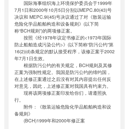
国际海事组织海上环境保护委员会于1999年
公开日期
：
2002年07月16日
7月1日和2000年10月5日分别以MEPC.80(43)号
主题词
：
国际;规则;修正案;生效;通知;散装运
决议和 MEPC.9l(45)号决议通过了对《散装运输
输危...
危险化学品船舶构造和设备规则》(以下简
机构分类
：
国际合作司
称“BCH规则”)的两项修正案。
主题分类
：
其他
按照《经1978年议定书修正的<1973年国际
公文类型
：
部文件
防止船舶造成污染公约>》(以下简称“防污公约”第
16(2)(d)条规定的默认接受程序，该修正案于2002
年7月1日生效。
根据防污公约的有关规定，BCH规则及其修
正案为强制性规定。我国是防污公约的缔约国，
在上述修正案通过之后没有对其内容提出任何反
对意见，因此，上述修正案对我国具有约束力。
现将该两项修正案印发给你们，请遵照执
行。
附件：《散装运输危险化学品船舶构造和设
备规则》
(BCH)1999年和2000年修正案