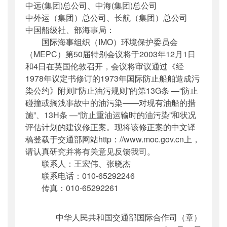
中远(集团)总公司、中海(集团)总公司
公开日期
：
2003年09月23日
中外运（集团）总公司、长航（集团）总公司
主题词
：
海事;评估;总公司;油污染;防止;集团
中国船级社、部海事局：
机构分类
：
国际合作司
国际海事组织（IMO）环境保护委员会
主题分类
：
其他
（MEPC）第50届特别会议将于2003年12月1日
公文类型
：
部函
和4日在英国伦敦召开，会议将审议通过《经
1978年议定书修订的1973年国际防止船舶造成污
染公约》附则I“防止油污规则”的第13G条 —“防止
碰撞或搁浅事故中的油污染——对现有油船的措
施”、13H条 —“防止重油运输时的油污染”和状况
评估计划的建议修正案。现将该修正案的中文译
稿登载于交通部网站http：//www.moc.gov.cn上，
请认真研究并将有关意见反馈我司。
联系人：王宏伟、张晓杰
联系电话：010-65292246
传真：010-65292261
中华人民共和国交通部国际合作司（章）