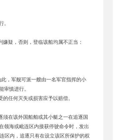
行。
列嫌疑，否则，登临该船均属不正当：
为此，军舰可派一艘由一名军官指挥的小
能审慎进行。
受的任何灭失或损害应予以赔偿。
逐须在该外国船舶或其小艇之一在追逐国
在领海或毗连区内接获停驶命令时，发出
毗连区内，追逐只有在设立该区所保护的权