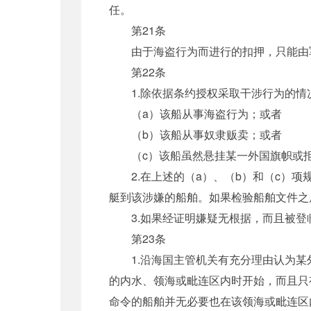
任。
第21条
由于海盗行为而进行的扣押，只能由军
第22条
1.除依据条约授权采取干涉行为的情
（a）该船从事海盗行为；或者
（b）该船从事奴隶贩卖；或者
（c）该船虽然悬挂某一外国旗帜或拒
2.在上述的（a）、（b）和（c）项
艇到该涉嫌的船舶。如果检验船舶文件之
3.如果经证明嫌疑无根据，而且被登
第23条
1.沿海国主管机关有充分理由认为某
的内水、领海或毗连区内时开始，而且只
命令的船舶并无必要也在该领海或毗连区