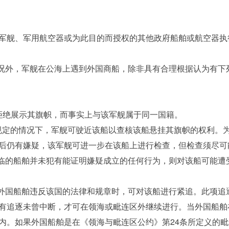
舰、军用航空器或为此目的而授权的其他政府船舶或航空器执
况外，军舰在公海上遇到外国商船，除非具有合理根据认为有下
绝展示其旗帜，而事实上与该军舰属于同一国籍。
规定的情况下，军舰可驶近该船以查核该船悬挂其旗帜的权利。
后仍有嫌疑，该军舰可进一步在该船上进行检查，但检查须尽可
临的船舶并未犯有能证明嫌疑成立的任何行为，则对该船可能遭
外国船舶违反该国的法律和规章时，可对该船进行紧追。此项追
有追逐未曾中断，才可在领海或毗连区外继续进行。当外国船舶
内。如果外国船舶是在《领海与毗连区公约》第24条所定义的