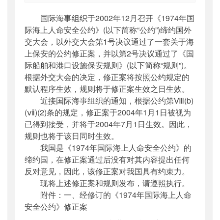
索引号
：
000019713O12/2004-00110
国际海事组织于2002年12月召开《1974年国
公开日期
：
2004年07月01日
际海上人命安全公约》(以下简称“公约”)缔约国外
主题词
：
安全;国际船舶和港口设施保安规则;
交大会，以外交大会第1号决议通过了一套关于海
修正...
上保安的公约修正案，并以第2号决议通过了《国
机构分类
：
国际合作司
际船舶和港口设施保安规则》(以下简称“规则”)。
主题分类
：
其他
根据外交大会的决定，修正案将按照公约规定的
公文类型
：
其他
默认程序生效，规则将于修正案生效之日生效。
近接国际海事组织的通知，根据公约第Ⅷ(b)
(ⅶ)(2)条的规定，修正案于2004年1月1日被视为
已得到接受，并将于2004年7月1日生效。因此，
规则也将于该日同时生效。
我国是《1974年国际海上人命安全公约》的
缔约国，在修正案通过后没有对其内容提出任何
反对意见，因此，该修正案对我国具有约束力。
现将上述修正案和规则发布，请遵照执行。
附件：一、经修订的《1974年国际海上人命
安全公约》修正案