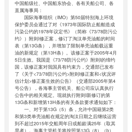
中国船级社、中国船东协会、各有关船公司、各
公开日期
：
2005年04月08日
直属海事局：
主题词
：
公约;评估;上海;油船;海事;外国籍;规
国际海事组织（IMO）第50届特别海上环境
定;...
保护委员会通过了对《1973年国际防止船舶造成
机构分类
：
国际合作司
污染公约的1978年议定书》（简称《73/78防污公
主题分类
：
其他
约》）附则I修正案，修订了淘汰单壳油船的时间
公文类型
：
其他
表（第13G条），并增加了限制单壳油船载运重
油的新规定（第13H条）。该修正案于2005年4月
5日生效。我国是《73/78防污公约》附则I的缔约
国，该修正案对我国具有约束力，交通部已发布
了《关于<73/78防污公约>附则I修正案和<状况评
估计划>修正案生效的公告》（交通部2005年第4
号公告），各海事主管机关、船公司应认真执行
公告中的相关规定。现就执行附则I新修订的第
13G条和新增第13H条的有关条款要求通知如下：
一、对于第13G（5）条，允许中国籍第2类
和第3类单壳油船在规定的淘汰日期之后继续运营
到不超过2015年交船周年日或船龄满25年（取其
早者）。海事主管机关将按照第13G（8）（b）