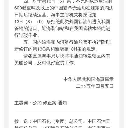
四、对于第13H（6）条，不允许载运重油的
600载重吨及以上的中国籍单壳油船在规定的淘汰
日期后继续运营。海事主管机关将按照第
13H（8）（b）条拒绝此类外国籍油船进入我国
管辖的港口、近海装卸站和在我国管辖水域内进
行过驳作业。
五、国内沿海和内河航行油船暂不执行附则I
新修订的第13G条和新增第13H条的规定。
请各直属海事局尽快将本通知转发辖区内有
关船公司，及时做好宣贯工作。
中华人民共和国海事局章
二○○五年四月五日
主题词：公约 修正案 通知
抄 送：中国石化（集团）总公司、中国石油天
然气总公司、中国海洋石油总公司、大连海事大