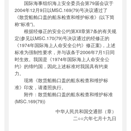
国际海事组织海上安全委员会第79届会议于
公开日期
：
2006年07月27日
2004年12月9日以MSC.169(79)号决议通过了
主题词
：
国际;公约;生效;公告;散货船舱口盖;
《散货船舱口盖的船东检查和维护标准》(以下简
船东...
称“标准”)。
机构分类
：
国际合作司
根据经修正的安全公约第XII章第7条的有关规
主题分类
：
其他
定(参见以MSC.170(79)号决议通过的经修正的
公文类型
：
部公告通告
《1974年国际海上人命安全公约》修正案)，上述
标准为强制性要求，并与该条于2006年7月1日同
时生效。我国是《1974年国际海上人命安全公
约》的缔约国，因此上述标准对我国具有约束
力。
现将《散货船舱口盖的船东检查和维护标
准》印发，请遵照执行。
附件：散货船舱口盖的船东检查和维护标准
(MSC.169(79))
中华人民共和国交通部（章）
二○○六年七月十九日