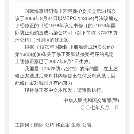
索引号
：
000019713O12/2007-00362
国际海事组织海上环境保护委员会第54届会
公开日期
：
2007年08月27日
议于2006年3月24日以MEPC.143(54)号决议通过
主题词
：
国际;公约;修正案;生效;公告;船舶；
了经修正的《经1978年议定书修订的<1973年国
污染
际防止船舶造成污染公约>》(以下简称《73/78防
机构分类
：
国际合作司
污公约》)附则IV的修正案。
主题分类
：
其他
根据《1973年国际防止船舶造成污染公约》
公文类型
：
其他
第16(2)(g)(ii)条关于修正案默认接受程序的规定，
上述修正案已于2007年8月1日生效。
我国是《73/78防污公约》的缔约国，在上述
修正案通过后未对其内容提出任何反对意见，因
此修正案对我国具有约束力。
现将修正案中文本印发，请遵照执行。
中华人民共和国交通部(章)
二〇〇七年八月二日
主题词：国际 公约 修正案 生效 公告