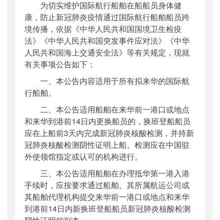
为切实维护国际航行船舶在船船员身体健
公开日期
：
2020年09月24日
康，防止新冠肺炎疫情通过国际航行船舶船员跨
主题词
：
国际航行船舶船员;疫情防控
境传播，依据《中华人民共和国国境卫生检疫
机构分类
：
国际合作司
法》《中华人民共和国突发事件应对法》《中华
主题分类
：
其他
人民共和国海上交通安全法》等有关规定，现就
公文类型
：
部公告通告
有关事项公告如下：
一、本公告内容适用于所有拟来华的国际航
行船舶。
二、本公告适用船舶在来华前一港口或地点
和来华到港前14日内更换船员的，换班登船船员
应在上船前3天内完成新冠肺炎核酸检测，并持新
冠肺炎核酸检测阴性证明上船。检测应在中国驻
外使领馆指定或认可的机构进行。
三、本公告适用船舶在办理抵华第一港入港
手续时，应按要求通过船舶、其所属航运公司或
其船舶代理机构提交来华前一港口或地点和来华
到港前14日内新换班登船船员新冠肺炎核酸检测