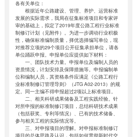
各有关单位：
公开日期
：
2018年08月09日
根据近年公路建设、管理、养护、运营标准
主题词
：
公路工程;行业标准;项目;编制单位
发展的实际需求，我局在征集标准项目和专家评
机构分类
：
公路局
审的基础上，拟定了2019年度公路工程行业标准
主题分类
：
公众参与
制修订计划（见附件）。为进一步调动行业积极
公文类型
：
其他
性，确保标准编制质量，择优选择编写单位，现
对推荐立项的29个项目公开征集承担单位，请各
单位踊跃申报。申报单位应提供如下材料：
一、团队技术力量。申报单位及编制人员的
资质情况，计划安排及保障措施等。申报编制单
位和编制人员，其资格条件应满足《公路工程行
业标准制修订管理导则》（JTG A02-2013）的规
定。同一主编不得申报超过2项以上标准项目。
二、相关科研成果储备及工程实践经验。针
对所申报的标准制修订项目，总结科研技术成果
（包括获奖、专利等情况）、已有的技术储备、
参与相关工程的实际情况等。
三、对申报项目的理解。对申报标准制修订
项目的总体思路及认识，包括如何贯彻新时代交