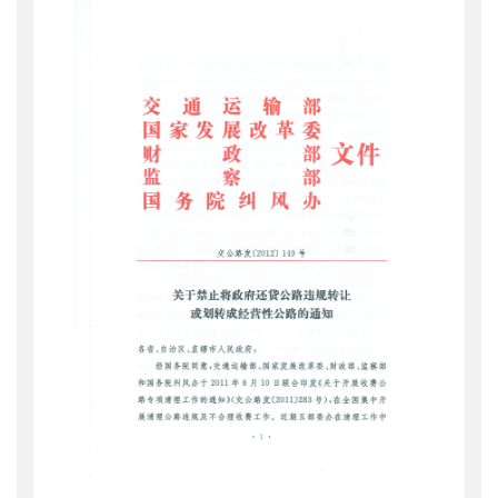
公开日期
：
2012年04月12日
主题词
：
公路;违规转让
机构分类
：
公路局
主题分类
：
财务信息
公文类型
：
部文件