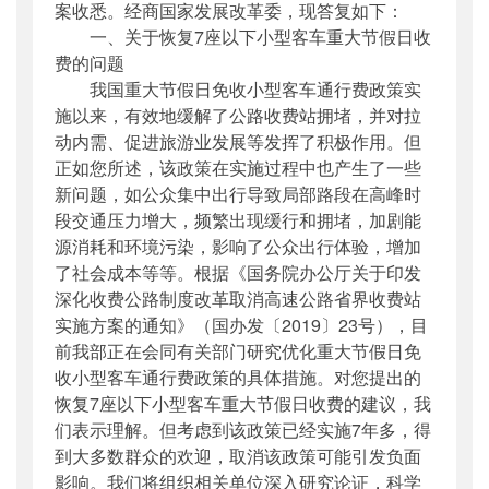
案收悉。经商国家发展改革委，现答复如下：
一、关于恢复7座以下小型客车重大节假日收
费的问题
我国重大节假日免收小型客车通行费政策实
施以来，有效地缓解了公路收费站拥堵，并对拉
动内需、促进旅游业发展等发挥了积极作用。但
正如您所述，该政策在实施过程中也产生了一些
新问题，如公众集中出行导致局部路段在高峰时
段交通压力增大，频繁出现缓行和拥堵，加剧能
源消耗和环境污染，影响了公众出行体验，增加
了社会成本等等。根据《国务院办公厅关于印发
深化收费公路制度改革取消高速公路省界收费站
实施方案的通知》（国办发〔2019〕23号），目
前我部正在会同有关部门研究优化重大节假日免
收小型客车通行费政策的具体措施。对您提出的
恢复7座以下小型客车重大节假日收费的建议，我
们表示理解。但考虑到该政策已经实施7年多，得
到大多数群众的欢迎，取消该政策可能引发负面
影响。我们将组织相关单位深入研究论证，科学