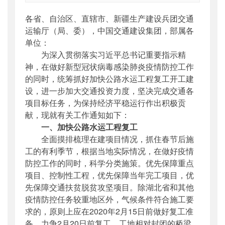
索引号
：
000019713O07/2020-03056
各省、自治区、直辖市、新疆生产建设兵团交通
公开日期
：
2020年02月08日
运输厅（局、委），中国交通建设集团，部属各
主题词
：
新冠肺炎;疫情防控;工程复工
单位：
机构分类
：
公路局
为深入贯彻落实习近平总书记重要指示精
主题分类
：
应急管理
神，在做好新型冠状病毒感染肺炎疫情防控工作
公文类型
：
部明电或部办公厅明电
的同时，统筹抓好加快公路水运工程复工开工建
设，进一步加大交通投资力度，坚决完成交通各
项目标任务，为保持经济平稳运行作出积极贡
献，现就有关工作通知如下：
一、加快公路水运工程复工
全面摸排梳理在建项目情况，抓住春节后施
工的有利季节，根据当地实际情况，在做好疫情
防控工作的同时，科学分类施策。优先保障重点
项目、控制性工程，优先保障当年完工项目，优
先保障交通扶贫脱贫攻坚项目。除湖北省和其他
疫情防控任务较重地区外，气候条件符合施工要
求的，原则上应在2020年2月15日前做好复工准
备，力争2月20日前复工。工地相对封闭的桥梁、