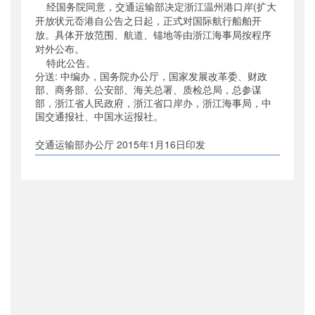
经国务院同意，交通运输部决定浙江温州港口岸(扩大
公开日期
：
2015年01月15日
开放状元岙港自公告之日起，正式对国际航行船舶开
主题词
：
放。具体开放范围、航道、锚地等由浙江海事局按程序
温州港;船舶开放
对外公布。
机构分类
：
海事局
特此公告。
主题分类
：
其他监督
分送: 中编办，国务院办公厅，国家发展改革委、财政
公文类型
：
其他
部、商务部、公安部、海关总署、质检总局，总参谋
部，浙江省人民政府，浙江省口岸办，浙江海事局，中
国交通报社、中国水运报社。
交通运输部办公厅 2015年1月16日印发